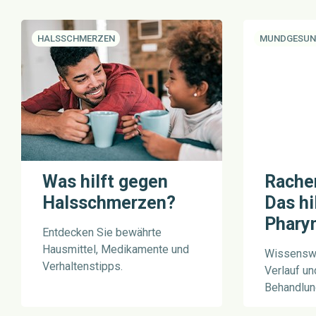
KATEGORIE:
HALSSCHMERZEN
KATEGORIE:
MUNDGESUN
Was hilft gegen
Rache
Halsschmerzen?
Das hi
Pharyn
Entdecken Sie bewährte
Hausmittel, Medikamente und
Wissenswe
Verhaltenstipps.
Verlauf un
Behandlun