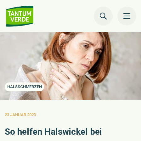
to
co
Ratgeber Gesundheit
Unsere Produkte
Jetzt bestellen
HALSSCHMERZEN
Über uns
Expertenportal
23 JANUAR 2023
So helfen Halswickel bei