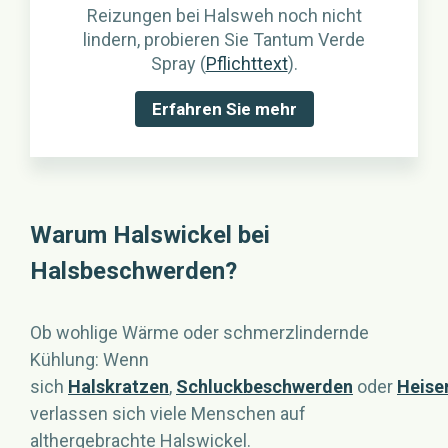
Reizungen bei Halsweh noch nicht
lindern, probieren Sie Tantum Verde
Spray (
Pflichttext
).
Erfahren Sie mehr
Warum Halswickel bei
Halsbeschwerden?
Ob wohlige Wärme oder schmerzlindernde
Kühlung: Wenn
sich
Halskratzen
,
Schluckbeschwerden
oder
Heise
verlassen sich viele Menschen auf
althergebrachte Halswickel.