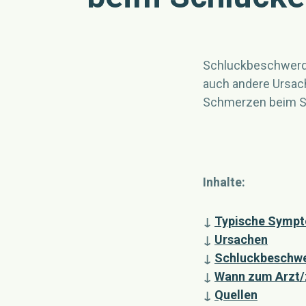
Schluckbeschwerde
auch andere Ursac
Schmerzen beim Sch
Inhalte:
↓
Typische Symp
↓
Ursachen
↓
Schluckbeschwer
↓
Wann zum Arzt/z
↓
Quellen