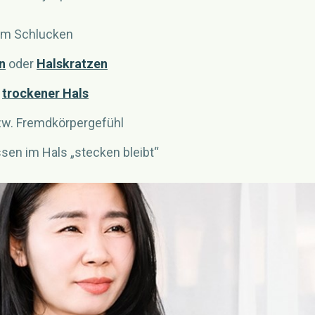
im Schlucken
n
oder
Halskratzen
d
trockener Hals
zw. Fremdkörpergefühl
ssen im Hals „stecken bleibt“