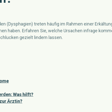
n (Dysphagien) treten häufig im Rahmen einer Erkältung
hen haben. Erfahren Sie, welche Ursachen infrage komm
lucken gezielt lindern lassen.
tome
den: Was hilft?
ur Ärztin?