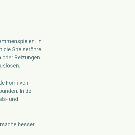
sammenspielen. In
in die Speiseröhre
en oder Reizungen
uslösen.
de Form von
bunden. In der
ls- und
Ursache besser