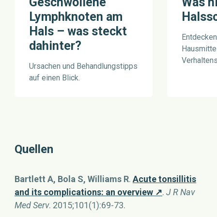
Geschwollene
Was hi
Lymphknoten am
Halss
Hals – was steckt
Entdecken
dahinter?
Hausmitte
Verhaltens
Ursachen und Behandlungstipps
auf einen Blick.
Quellen
Bartlett A, Bola S, Williams R
.
Acute tonsillitis
and its complications: an overview ↗
.
J R Nav
Med Serv
. 2015;101(1):69-73.