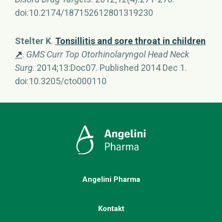
doi:10.2174/187152612801319230
Stelter K
.
Tonsillitis and sore throat in children
↗
.
GMS Curr Top Otorhinolaryngol Head Neck
Surg
. 2014;13:Doc07. Published 2014 Dec 1.
doi:10.3205/cto000110
Angelini Pharma
Kontakt