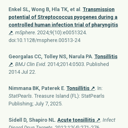
Enkel SL, Wong B, Hla TK, et al
.
Transmission
potential of Streptococcus pyogenes during a
controlled human infection trial of pharyngitis
↗
.
mSphere
. 2024;9(10):e0051324.
doi:10.1128/msphere.00513-24
Georgalas CC, Tolley NS, Narula PA
.
Tonsillitis
↗
.
BMJ Clin Evid
. 2014;2014:0503. Published
2014 Jul 22.
Nimmana BK, Paterek E
.
Tonsillitis ↗
. In:
StatPearls
. Treasure Island (FL): StatPearls
Publishing; July 7, 2025.
Sidell D, Shapiro NL
.
Acute tonsillitis ↗
.
Infect
Disord Drug Targets
. 2012;12(4):271-276.