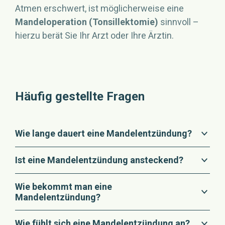
Atmen erschwert, ist möglicherweise eine
Mandeloperation (Tonsillektomie)
sinnvoll –
hierzu berät Sie Ihr Arzt oder Ihre Ärztin.
Häufig gestellte Fragen
Wie lange dauert eine Mandelentzündung?
Eine Mandelentzündung dauert bei richtiger
Ist eine Mandelentzündung ansteckend?
Behandlung 1 bis 2 Wochen. Hält sie länger als 3
Ja, sowohl eine bakterielle als auch eine virale
Monate an, spricht man von einer chronischen
Wie bekommt man eine
Mandelentzündung sind aufgrund der
Mandelentzündung.
Mandelentzündung?
Übertragung durch Tröpfcheninfektion
Eine Mandelentzündung wird in der Regel durch
hochansteckend. Daher ist es dringend
Wie fühlt sich eine Mandelentzündung an?