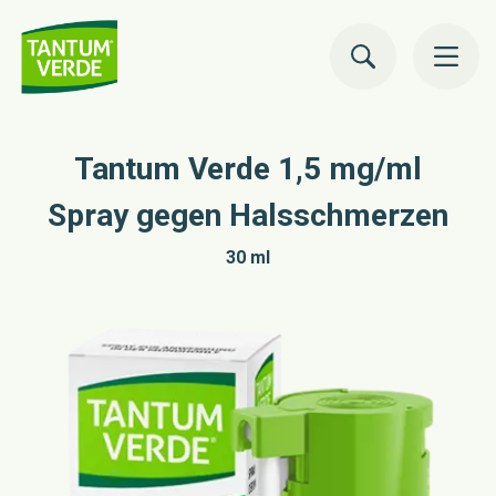
to
co
Tantum Verde 1,5 mg/ml
Ratgeber Gesundheit
Spray gegen Halsschmerzen
Unsere Produkte
30 ml
Jetzt bestellen
Über uns
Expertenportal