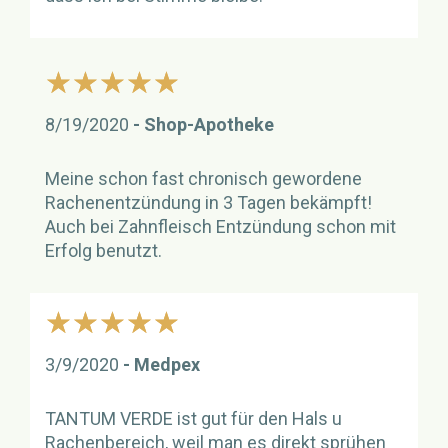
5/5
8/19/2020
Nutzerbewertung
Shop-Apotheke
von
Meine schon fast chronisch gewordene
Rachenentzündung in 3 Tagen bekämpft!
Auch bei Zahnfleisch Entzündung schon mit
Erfolg benutzt.
5/5
3/9/2020
Nutzerbewertung
Medpex
von
TANTUM VERDE ist gut für den Hals u
Rachenbereich, weil man es direkt sprühen