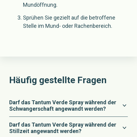
Mundöffnung.
Sprühen Sie gezielt auf die betroffene
Stelle im Mund- oder Rachenbereich.
Häufig gestellte Fragen
Darf das Tantum Verde Spray während der
Schwangerschaft angewandt werden?
Das Tantum Verde Spray sollte nur nach
Darf das Tantum Verde Spray während der
vorheriger Absprache mit Ihrem Arzt oder Ihrer
Stillzeit angewandt werden?