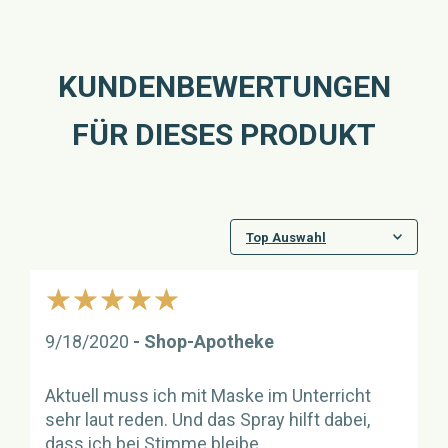
KUNDENBEWERTUNGEN
FÜR DIESES PRODUKT
5/5
9/18/2020
Nutzerbewertung
Shop-Apotheke
von
Aktuell muss ich mit Maske im Unterricht
sehr laut reden. Und das Spray hilft dabei,
dass ich bei Stimme bleibe.